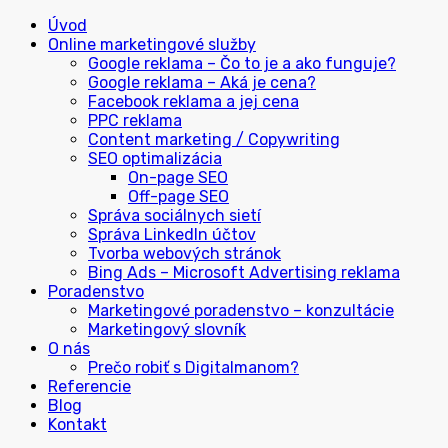
Úvod
Online marketingové služby
Google reklama – Čo to je a ako funguje?
Google reklama – Aká je cena?
Facebook reklama a jej cena
PPC reklama
Content marketing / Copywriting
SEO optimalizácia
On-page SEO
Off-page SEO
Správa sociálnych sietí
Správa LinkedIn účtov
Tvorba webových stránok
Bing Ads – Microsoft Advertising reklama
Poradenstvo
Marketingové poradenstvo – konzultácie
Marketingový slovník
O nás
Prečo robiť s Digitalmanom?
Referencie
Blog
Kontakt