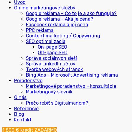
Úvod
Online marketingové služby
Google reklama – Čo to je a ako funguje?
Google reklama – Aká je cena?
Facebook reklama a jej cena
PPC reklama
Content marketing / Copywriting
SEO optimalizácia
On-page SEO
Off-page SEO
Správa sociálnych sietí
Správa LinkedIn účtov
Tvorba webových stránok
Bing Ads – Microsoft Advertising reklama
Poradenstvo
Marketingové poradenstvo – konzultácie
Marketingový slovník
O nás
Prečo robiť s Digitalmanom?
Referencie
Blog
Kontakt
1 800 € kredit ZADARMO