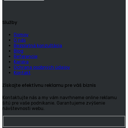
Služby
Domov
O nás
Bezplatná konzultácia
Blog
Referencie
Kariéra
Ochrana osobných údajov
Kontakt
Získajte efektívnu reklamu pre váš biznis
Kontaktujte nás a my vám navrhneme online reklamu
šitú pre vaše podnikanie. Garantujeme zvýšenie
návštevnosti webu.