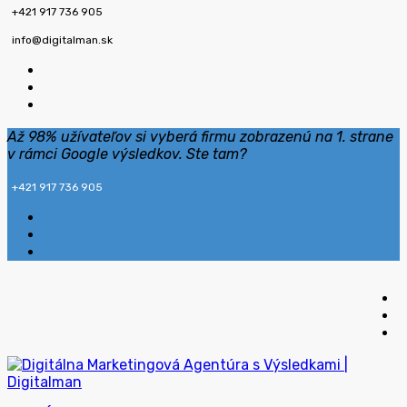
+421 917 736 905
info@digitalman.sk
Až 98% užívateľov si vyberá firmu zobrazenú na 1. strane
v rámci Google výsledkov. Ste tam?
+421 917 736 905