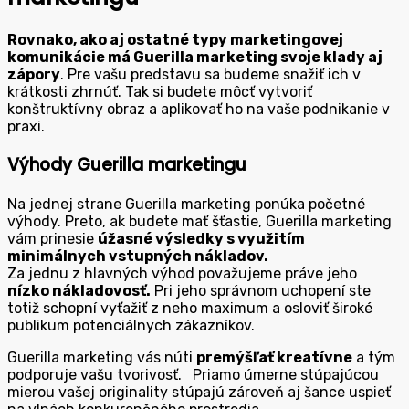
Rovnako, ako aj ostatné typy marketingovej
komunikácie má Guerilla marketing svoje klady aj
zápory
. Pre vašu predstavu sa budeme snažiť ich v
krátkosti zhrnúť. Tak si budete môcť vytvoriť
konštruktívny obraz a aplikovať ho na vaše podnikanie v
praxi.
Výhody Guerilla marketingu
Na jednej strane Guerilla marketing ponúka početné
výhody. Preto, ak budete mať šťastie, Guerilla marketing
vám prinesie
úžasné výsledky s využitím
minimálnych vstupných nákladov.
Za jednu z hlavných výhod považujeme práve jeho
nízko nákladovosť.
Pri jeho správnom uchopení ste
totiž schopní vyťažiť z neho maximum a osloviť široké
publikum potenciálnych zákazníkov.
Guerilla marketing vás núti
premýšľať kreatívne
a tým
podporuje vašu tvorivosť. Priamo úmerne stúpajúcou
mierou vašej originality stúpajú zároveň aj šance uspieť