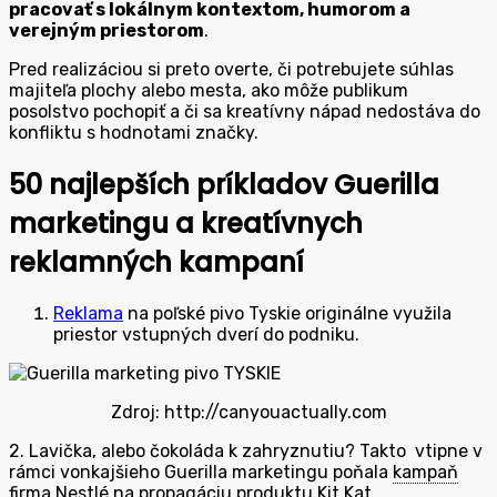
pracovať s lokálnym kontextom, humorom a
verejným priestorom
.
Pred realizáciou si preto overte, či potrebujete súhlas
majiteľa plochy alebo mesta, ako môže publikum
posolstvo pochopiť a či sa kreatívny nápad nedostáva do
konfliktu s hodnotami značky.
50 najlepších príkladov Guerilla
marketingu a kreatívnych
reklamných kampaní
Reklama
na poľské pivo Tyskie originálne využila
priestor vstupných dverí do podniku.
Zdroj: http://canyouactually.com
2. Lavička, alebo čokoláda k zahryznutiu? Takto vtipne v
rámci vonkajšieho Guerilla marketingu poňala
kampaň
firma Nestlé na propagáciu produktu Kit Kat.