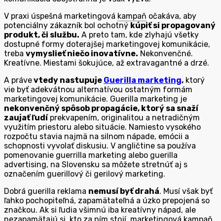
V praxi úspešná marketingová
kampaň
očakáva, aby
potenciálny zákazník bol ochotný
kúpiť si propagovaný
produkt, či službu.
A preto tam, kde zlyhajú všetky
dostupné formy doterajšej marketingovej komunikácie,
treba
vymyslieť niečo inovatívne.
Nekonvenčné.
Kreatívne. Miestami šokujúce, až extravagantné a drzé.
A práve
vtedy nastupuje
Guerilla marketing
,
ktorý
vie byť adekvátnou alternatívou ostatným formám
marketingovej komunikácie. Guerilla marketing je
nekonvenčný spôsob propagácie, ktorý sa snaží
zaujať ľudí
prekvapením, originalitou a netradičným
využitím priestoru alebo situácie. Namiesto vysokého
rozpočtu stavia najmä na silnom nápade, emócii a
schopnosti vyvolať diskusiu. V angličtine sa používa
pomenovanie guerrilla marketing alebo guerilla
advertising, na Slovensku sa môžete stretnúť aj s
označením guerillový či gerilový marketing.
Dobrá guerilla reklama
nemusí byť drahá
. Musí však byť
ľahko pochopiteľná, zapamätateľná a úzko prepojená so
značkou. Ak si ľudia všimnú iba kreatívny nápad, ale
nezapamätajú si, kto za ním stojí, marketingová
kampaň