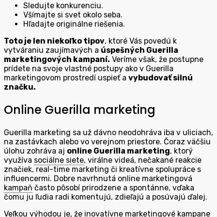
Sledujte konkurenciu.
Všímajte si svet okolo seba.
Hľadajte originálne riešenia.
Toto je len niekoľko tipov
, ktoré Vás povedú k
vytváraniu zaujímavých a
úspešných Guerilla
marketingových kampaní.
Veríme však, že postupne
prídete na svoje vlastné postupy ako v Guerilla
marketingovom prostredí uspieť a
vybudovať silnú
značku.
Online Guerilla marketing
Guerilla marketing sa už dávno neodohráva iba v uliciach,
na zastávkach alebo vo verejnom priestore. Čoraz väčšiu
úlohu zohráva aj
online Guerilla marketing
, ktorý
využíva
sociálne siete
, virálne videá, nečakané reakcie
značiek, real-time marketing či kreatívne spolupráce s
influencermi. Dobre navrhnutá online marketingová
kampaň
často pôsobí prirodzene a spontánne, vďaka
čomu ju ľudia radi komentujú, zdieľajú a posúvajú ďalej.
Veľkou výhodou je, že inovatívne marketingové kampane