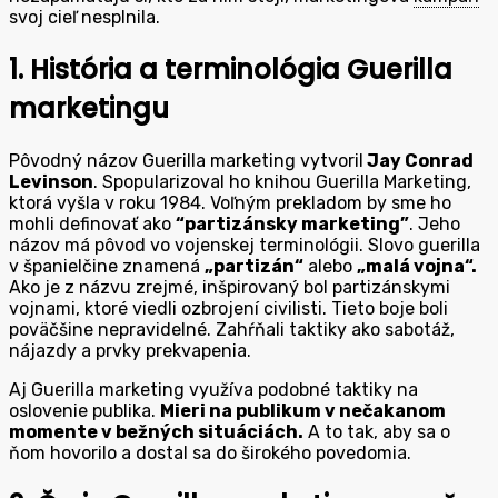
svoj cieľ nesplnila.
1. História a terminológia Guerilla
marketingu
Pôvodný názov Guerilla marketing vytvoril
Jay Conrad
Levinson
. Spopularizoval ho knihou Guerilla Marketing,
ktorá vyšla v roku 1984. Voľným prekladom by sme ho
mohli definovať ako
“partizánsky marketing”
. Jeho
názov má pôvod vo vojenskej terminológii. Slovo guerilla
v španielčine znamená
„partizán“
alebo
„malá vojna“.
Ako je z názvu zrejmé, inšpirovaný bol partizánskymi
vojnami, ktoré viedli ozbrojení civilisti. Tieto boje boli
poväčšine nepravidelné. Zahŕňali taktiky ako sabotáž,
nájazdy a prvky prekvapenia.
Aj Guerilla marketing využíva podobné taktiky na
oslovenie publika.
Mieri na publikum v nečakanom
momente v bežných situáciách.
A to tak, aby sa o
ňom hovorilo a dostal sa do širokého povedomia.