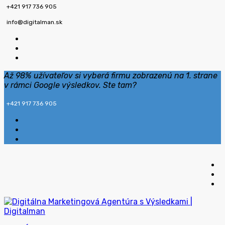
+421 917 736 905
info@digitalman.sk
Až 98% užívateľov si vyberá firmu zobrazenú na 1. strane
v rámci Google výsledkov. Ste tam?
+421 917 736 905