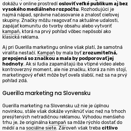
dokážu v online prostredí
osloviť veľké publikum aj bez
vysokého mediálneho rozpočtu
. Rozhodujúci je
najmä nápad, správne načasovanie a znalosť cieľovej
skupiny. Značky môžu reagovať na aktuálne udalosti,
zapájať komunitu do tvorby obsahu alebo vytvoriť
kampaň
, ktorá na prvý pohľad vôbec nepôsobí ako
klasická reklama.
Aj pri Guerilla marketingu online však platí, že samotná
viralita nestačí.
Kampaň
by mala byť
zrozumiteľná,
prepojená so značkou a mala by podporovať jej
hodnoty
. Ak si ľudia zapamätajú iba vtipné video alebo
kontroverzný moment, ale nie značku, ktorá za ním stojí,
marketingový efekt môže byť oveľa slabší, než sa na prvý
pohľad zdá.
Guerilla marketing na Slovensku
Guerilla marketing na Slovensku už nie je úplnou
novinkou, stále však dokáže vyniknúť viac než na trhoch
presýtených netradičnou reklamou. Výhodou menšieho
trhu je, že originálna
kampaň
sa môže rýchlo dostať do
médií a na
sociálne siete
. Zároveň však treba
citlivo