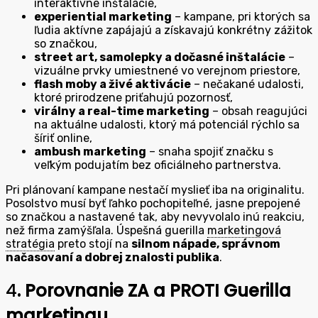
interaktívne inštalácie,
experiential marketing
– kampane, pri ktorých sa
ľudia aktívne zapájajú a získavajú konkrétny zážitok
so značkou,
street art, samolepky a dočasné inštalácie
–
vizuálne prvky umiestnené vo verejnom priestore,
flash moby a živé aktivácie
– nečakané udalosti,
ktoré prirodzene priťahujú pozornosť,
virálny a real-time marketing
– obsah reagujúci
na aktuálne udalosti, ktorý má potenciál rýchlo sa
šíriť online,
ambush marketing
– snaha spojiť značku s
veľkým podujatím bez oficiálneho partnerstva.
Pri plánovaní kampane nestačí myslieť iba na originalitu.
Posolstvo musí byť ľahko pochopiteľné, jasne prepojené
so značkou a nastavené tak, aby nevyvolalo inú reakciu,
než firma zamýšľala. Úspešná guerilla
marketingová
stratégia
preto stojí na
silnom nápade, správnom
načasovaní a dobrej znalosti publika
.
4
. Porovnanie ZA a PROTI Guerilla
marketingu