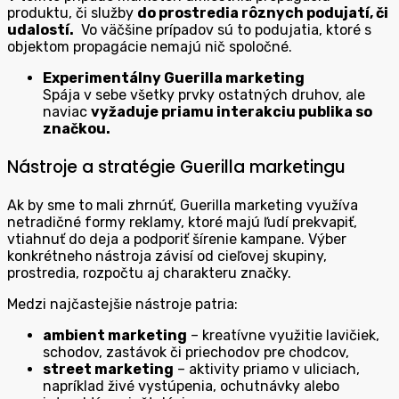
produktu, či služby
do prostredia rôznych podujatí, či
udalostí.
Vo väčšine prípadov sú to podujatia, ktoré s
objektom propagácie nemajú nič spoločné.
Experimentálny Guerilla marketing
Spája v sebe všetky prvky ostatných druhov, ale
naviac
vyžaduje priamu interakciu publika so
značkou.
Nástroje a stratégie Guerilla marketingu
Ak by sme to mali zhrnúť, Guerilla marketing využíva
netradičné formy reklamy, ktoré majú ľudí prekvapiť,
vtiahnuť do deja a podporiť šírenie kampane. Výber
konkrétneho nástroja závisí od cieľovej skupiny,
prostredia, rozpočtu aj charakteru značky.
Medzi najčastejšie nástroje patria:
ambient marketing
– kreatívne využitie lavičiek,
schodov, zastávok či priechodov pre chodcov,
street marketing
– aktivity priamo v uliciach,
napríklad živé vystúpenia, ochutnávky alebo