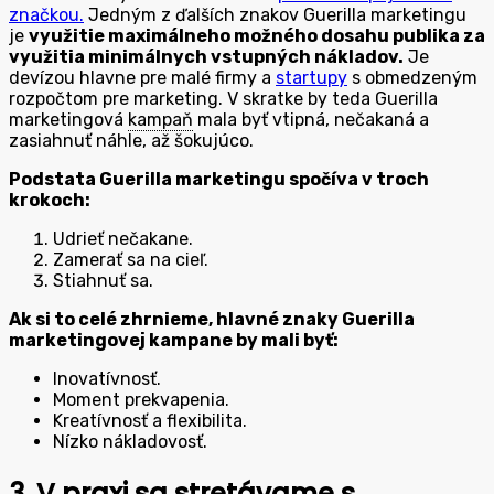
značkou.
Jedným z ďalších znakov Guerilla marketingu
je
využitie maximálneho možného dosahu publika za
využitia minimálnych vstupných nákladov.
Je
devízou hlavne pre malé firmy a
startupy
s obmedzeným
rozpočtom pre marketing. V skratke by teda Guerilla
marketingová
kampaň
mala byť vtipná, nečakaná a
zasiahnuť náhle, až šokujúco.
Podstata Guerilla marketingu spočíva v troch
krokoch:
Udrieť nečakane.
Zamerať sa na cieľ.
Stiahnuť sa.
Ak si to celé zhrnieme, hlavné znaky Guerilla
marketingovej kampane by mali byť:
Inovatívnosť.
Moment prekvapenia.
Kreatívnosť a flexibilita.
Nízko nákladovosť.
3. V praxi sa stretávame s