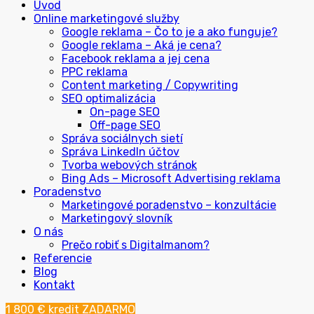
Úvod
Online marketingové služby
Google reklama – Čo to je a ako funguje?
Google reklama – Aká je cena?
Facebook reklama a jej cena
PPC reklama
Content marketing / Copywriting
SEO optimalizácia
On-page SEO
Off-page SEO
Správa sociálnych sietí
Správa LinkedIn účtov
Tvorba webových stránok
Bing Ads – Microsoft Advertising reklama
Poradenstvo
Marketingové poradenstvo – konzultácie
Marketingový slovník
O nás
Prečo robiť s Digitalmanom?
Referencie
Blog
Kontakt
1 800 € kredit ZADARMO