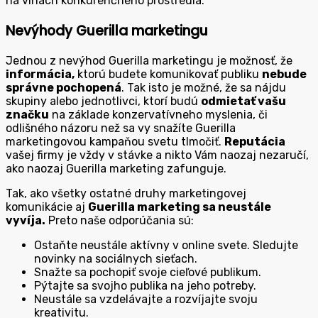
na vlnách konkurenčného prostredia.
Nevýhody Guerilla marketingu
Jednou z nevýhod Guerilla marketingu je možnosť, že
informácia,
ktorú budete komunikovať publiku
nebude
správne pochopená
. Tak isto je možné, že sa nájdu
skupiny alebo jednotlivci, ktorí budú
odmietať vašu
značku
na základe konzervatívneho myslenia, či
odlišného názoru než sa vy snažíte Guerilla
marketingovou kampaňou svetu tlmočiť.
Reputácia
vašej firmy je vždy v stávke a nikto Vám naozaj nezaručí,
ako naozaj Guerilla marketing zafunguje.
Tak, ako všetky ostatné druhy marketingovej
komunikácie aj
Guerilla marketing sa neustále
vyvíja.
Preto naše odporúčania sú:
Ostaňte neustále aktívny v online svete. Sledujte
novinky na sociálnych sieťach.
Snažte sa pochopiť svoje cieľové publikum.
Pýtajte sa svojho publika na jeho potreby.
Neustále sa vzdelávajte a rozvíjajte svoju
kreativitu.