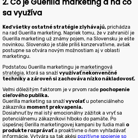
2. Čo je Guerilla marketing a na čo
sa využíva
Keď všetky ostatné stratégie zlyhávajú,
prichádza
na rad Guerilla marketing. Napriek tomu, že v zahraničí je
Guerilla marketing už známy pojem, na Slovensku je ešte
novinkou. Slovensko je stále príliš konzervatívne, avšak
postupne sa otvára novým možnostiam aj v oblasti
marketingu.
Podstatou Guerilla marketingu je
marketingová
stratégia
, ktorá sa snaží
využívať nekonvenčné
techniky a zároveň si zachováva nízko nákladovosť.
Veľmi dôležitým faktorom je v prvom rade
pochopenie
cieľového publika.
Guerilla marketing sa snaží
vyvolať
u potenciálneho
zákazníka
moment prekvapenia.
Dosiahnuť by mal istý emocionálny zážitok a vryť sa
potenciálnemu zákazníkovi hlboko do pamäte. Po
úspešnej Gerilla marketingovej kampani by ľudia mali
o
produkte rozprávať
a proaktívne o ňom vyhľadávať
informácie. Vytvára sa tak akési
pozitívne spojenie so