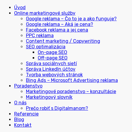
Úvod
Online marketingové služby
Google reklama – Čo to je a ako funguje?
Google reklama – Aká je cena?
Facebook reklama a jej cena
PPC reklama
Content marketing / Copywriting
SEO optimalizácia
On-page SEO
Off-page SEO
Správa sociálnych sietí
Správa LinkedIn účtov
Tvorba webových stránok
Bing Ads – Microsoft Advertising reklama
Poradenstvo
Marketingové poradenstvo – konzultácie
Marketingový slovník
O nás
Prečo robiť s Digitalmanom?
Referencie
Blog
Kontakt