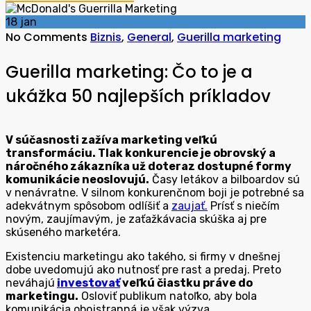
18
jan
No Comments
Biznis
,
General
,
Guerilla marketing
Guerilla marketing: Čo to je a
ukážka 50 najlepších príkladov
V súčasnosti zažíva marketing veľkú
transformáciu. Tlak konkurencie je obrovský a
náročného zákazníka už doteraz dostupné formy
komunikácie neoslovujú.
Časy letákov a bilboardov sú
v nenávratne. V silnom konkurenčnom boji je potrebné sa
adekvátnym spôsobom odlíšiť a
zaujať.
Prísť s niečím
novým, zaujímavým, je zaťažkávacia skúška aj pre
skúseného marketéra.
Existenciu marketingu ako takého, si firmy v dnešnej
dobe uvedomujú ako nutnosť pre rast a predaj. Preto
neváhajú
investovať
veľkú čiastku práve do
marketingu.
Osloviť publikum natoľko, aby bola
komunikácia obojstranná je však výzva.