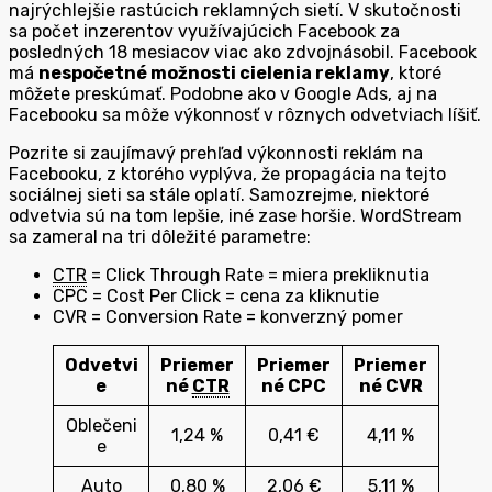
najrýchlejšie rastúcich reklamných sietí. V skutočnosti
sa počet inzerentov využívajúcich Facebook za
posledných 18 mesiacov viac ako zdvojnásobil. Facebook
má
nespočetné možnosti cielenia reklamy
, ktoré
môžete preskúmať. Podobne ako v Google Ads, aj na
Facebooku sa môže výkonnosť v rôznych odvetviach líšiť.
Pozrite si zaujímavý prehľad výkonnosti reklám na
Facebooku, z ktorého vyplýva, že propagácia na tejto
sociálnej sieti sa stále oplatí. Samozrejme, niektoré
odvetvia sú na tom lepšie, iné zase horšie. WordStream
sa zameral na tri dôležité parametre:
CTR
= Click Through Rate = miera prekliknutia
CPC = Cost Per Click = cena za kliknutie
CVR = Conversion Rate = konverzný pomer
Odvetvi
Priemer
Priemer
Priemer
e
né
CTR
né CPC
né CVR
Oblečeni
1,24 %
0,41 €
4,11 %
e
Auto
0,80 %
2,06 €
5,11 %