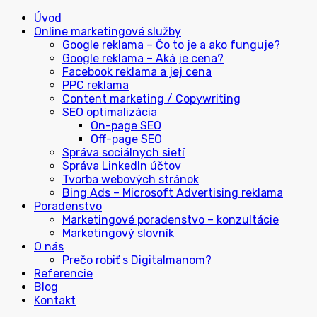
Úvod
Online marketingové služby
Google reklama – Čo to je a ako funguje?
Google reklama – Aká je cena?
Facebook reklama a jej cena
PPC reklama
Content marketing / Copywriting
SEO optimalizácia
On-page SEO
Off-page SEO
Správa sociálnych sietí
Správa LinkedIn účtov
Tvorba webových stránok
Bing Ads – Microsoft Advertising reklama
Poradenstvo
Marketingové poradenstvo – konzultácie
Marketingový slovník
O nás
Prečo robiť s Digitalmanom?
Referencie
Blog
Kontakt