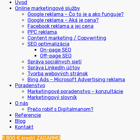
Úvod
Online marketingové služby
Google reklama – Čo to je a ako funguje?
Google reklama – Aká je cena?
Facebook reklama a jej cena
PPC reklama
Content marketing / Copywriting
SEO optimalizácia
On-page SEO
Off-page SEO
Správa sociálnych sietí
Správa LinkedIn účtov
Tvorba webových stránok
Bing Ads – Microsoft Advertising reklama
Poradenstvo
Marketingové poradenstvo – konzultácie
Marketingový slovník
O nás
Prečo robiť s Digitalmanom?
Referencie
Blog
Kontakt
1 800 € kredit ZADARMO