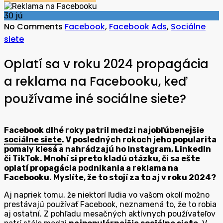
30
jú
No Comments
Facebook
,
Facebook Ads
,
Sociálne
siete
Oplatí sa v roku 2024 propagácia
a reklama na Facebooku, keď
používame iné sociálne siete?
Facebook dlhé roky patril medzi najobľúbenejšie
sociálne siete
. V posledných rokoch jeho popularita
pomaly klesá a nahrádzajú ho Instagram, LinkedIn
či TikTok. Mnohí si preto kladú otázku, či sa ešte
oplatí propagácia podnikania a reklama na
Facebooku. Myslíte, že to stojí za to aj v roku 2024?
Aj napriek tomu, že niektorí ľudia vo vašom okolí možno
prestávajú používať Facebook, neznamená to, že to robia
aj ostatní. Z pohľadu mesačných aktívnych používateľov