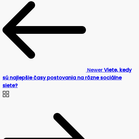
Newer
Viete, kedy
sú najlepšie časy postovania na rôzne sociálne
siete?