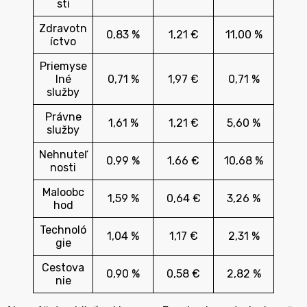
sti
Zdravotn
0,83 %
1,21 €
11,00 %
íctvo
Priemyse
lné
0,71 %
1,97 €
0,71 %
služby
Právne
1,61 %
1,21 €
5,60 %
služby
Nehnuteľ
0,99 %
1,66 €
10,68 %
nosti
Maloobc
1,59 %
0,64 €
3,26 %
hod
Technoló
1,04 %
1,17 €
2,31 %
gie
Cestova
0,90 %
0,58 €
2,82 %
nie