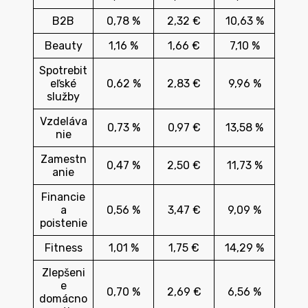
B2B
0,78 %
2,32 €
10,63 %
Beauty
1,16 %
1,66 €
7,10 %
Spotrebit
eľské
0,62 %
2,83 €
9,96 %
služby
Vzdeláva
0,73 %
0,97 €
13,58 %
nie
Zamestn
0,47 %
2,50 €
11,73 %
anie
Financie
a
0,56 %
3,47 €
9,09 %
poistenie
Fitness
1,01 %
1,75 €
14,29 %
Zlepšeni
e
0,70 %
2,69 €
6,56 %
domácno