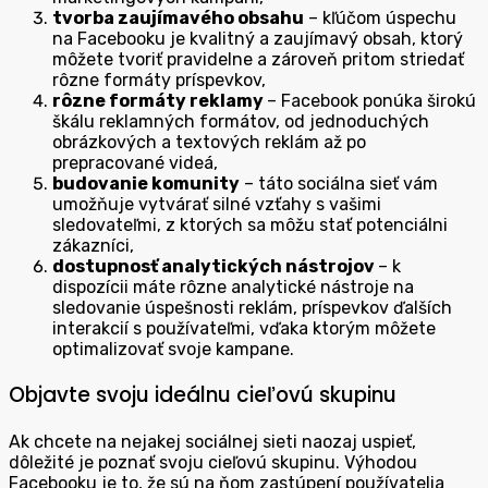
tvorba zaujímavého obsahu
– kľúčom úspechu
na Facebooku je kvalitný a zaujímavý obsah, ktorý
môžete tvoriť pravidelne a zároveň pritom striedať
rôzne formáty príspevkov,
rôzne formáty reklamy
– Facebook ponúka širokú
škálu reklamných formátov, od jednoduchých
obrázkových a textových reklám až po
prepracované videá,
budovanie komunity
– táto sociálna sieť vám
umožňuje vytvárať silné vzťahy s vašimi
sledovateľmi, z ktorých sa môžu stať potenciálni
zákazníci,
dostupnosť analytických nástrojov
– k
dispozícii máte rôzne analytické nástroje na
sledovanie úspešnosti reklám, príspevkov ďalších
interakcií s používateľmi, vďaka ktorým môžete
optimalizovať svoje kampane.
Objavte svoju ideálnu cieľovú skupinu
Ak chcete na nejakej sociálnej sieti naozaj uspieť,
dôležité je poznať svoju cieľovú skupinu. Výhodou
Facebooku je to, že sú na ňom zastúpení používatelia