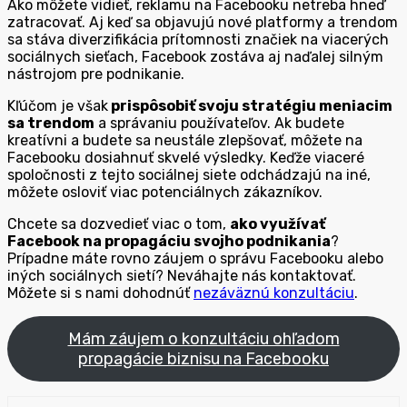
Ako môžete vidieť, reklamu na Facebooku netreba hneď
zatracovať. Aj keď sa objavujú nové platformy a trendom
sa stáva diverzifikácia prítomnosti značiek na viacerých
sociálnych sieťach, Facebook zostáva aj naďalej silným
nástrojom pre podnikanie.
Kľúčom je však
prispôsobiť svoju stratégiu meniacim
sa trendom
a správaniu používateľov. Ak budete
kreatívni a budete sa neustále zlepšovať, môžete na
Facebooku dosiahnuť skvelé výsledky. Keďže viaceré
spoločnosti z tejto sociálnej siete odchádzajú na iné,
môžete osloviť viac potenciálnych zákazníkov.
Chcete sa dozvedieť viac o tom,
ako využívať
Facebook na propagáciu svojho podnikania
?
Prípadne máte rovno záujem o správu Facebooku alebo
iných sociálnych sietí? Neváhajte nás kontaktovať.
Môžete si s nami dohodnúť
nezáväznú konzultáciu
.
Mám záujem o konzultáciu ohľadom
propagácie biznisu na Facebooku