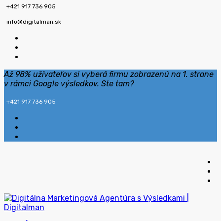
+421 917 736 905
info@digitalman.sk
Až 98% užívateľov si vyberá firmu zobrazenú na 1. strane
v rámci Google výsledkov. Ste tam?
+421 917 736 905